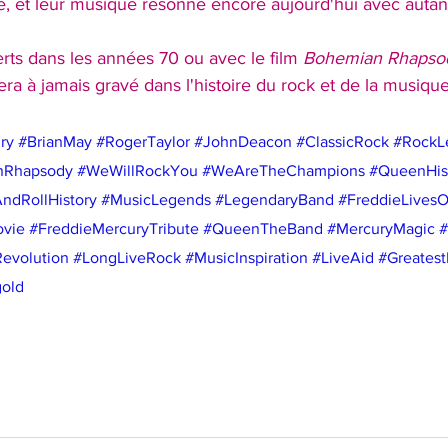
le, et leur musique résonne encore aujourd'hui avec autan
rts dans les années 70 ou avec le film 
Bohemian Rhapso
era à jamais gravé dans l'histoire du rock et de la musique
ry
#BrianMay
#RogerTaylor
#JohnDeacon
#ClassicRock
#RockL
nRhapsody
#WeWillRockYou
#WeAreTheChampions
#QueenHis
ndRollHistory
#MusicLegends
#LegendaryBand
#FreddieLives
vie
#FreddieMercuryTribute
#QueenTheBand
#MercuryMagic
#
evolution
#LongLiveRock
#MusicInspiration
#LiveAid
#Greatest
gold