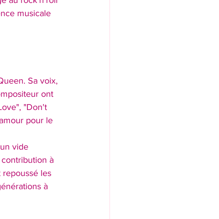
e au rock'n'roll 
sence musicale 
Queen. Sa voix, 
ompositeur ont 
ve", "Don't 
amour pour le 
un vide 
contribution à 
 repoussé les 
générations à 