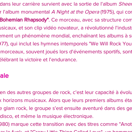
dans leur carrière survient avec la sortie de l'album 
Sheer
par l'album monumental 
A Night at the Opera
 (1975), qui con
"Bohemian Rhapsody"
. Ce morceau, avec sa structure com
icaux, et son clip vidéo novateur, a révolutionné l'indust
ement un phénomène mondial, enchaînant les albums à
1977), qui inclut les hymnes intemporels "We Will Rock You
morceaux, souvent joués lors d'événements sportifs, son
lébrant la victoire et l'endurance.
ale
n des autres groupes de rock, c'est leur capacité à évolu
 horizons musicaux. Alors que leurs premiers albums éta
le glam rock, le groupe s'est ensuite aventuré dans des ge
a disco, et même la musique électronique.
1980) marque cette transition avec des titres comme "Ano