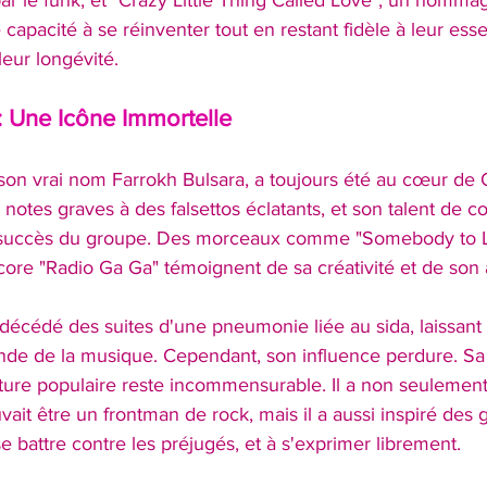
par le funk, et "Crazy Little Thing Called Love", un hommag
capacité à se réinventer tout en restant fidèle à leur es
leur longévité.
: Une Icône Immortelle
son vrai nom Farrokh Bulsara, a toujours été au cœur de 
notes graves à des falsettos éclatants, et son talent de c
e succès du groupe. Des morceaux comme "Somebody to Lo
re "Radio Ga Ga" témoignent de sa créativité et de son 
décédé des suites d'une pneumonie liée au sida, laissant 
e de la musique. Cependant, son influence perdure. Sa 
lture populaire reste incommensurable. Il a non seulement
vait être un frontman de rock, mais il a aussi inspiré des 
e battre contre les préjugés, et à s'exprimer librement.