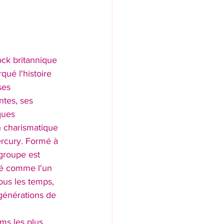
ck britannique 
ué l'histoire 
ses 
tes, ses 
ques 
n charismatique 
rcury. Formé à 
groupe est 
ré comme l'un 
ous les temps, 
générations de 
ms les plus 