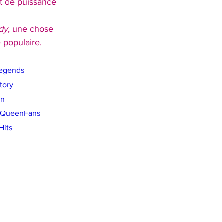
t de puissance 
dy
, une chose 
 populaire.
egends
tory
On
QueenFans
Hits