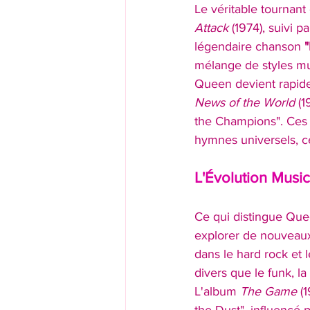
Le véritable tournant 
Attack
 (1974), suivi 
légendaire chanson 
mélange de styles mus
Queen devient rapid
News of the World
 (
the Champions". Ces 
hymnes universels, cé
L'Évolution Music
Ce qui distingue Quee
explorer de nouveaux
dans le hard rock et 
divers que le funk, l
L'album 
The Game
 (