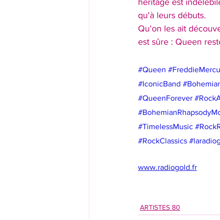
héritage est indélébi
qu'à leurs débuts.
Qu'on les ait découve
est sûre : Queen rest
#Queen
#FreddieMercu
#IconicBand
#Bohemia
#QueenForever
#RockA
#BohemianRhapsodyMo
#TimelessMusic
#RockR
#RockClassics
#laradio
www.radiogold.fr
ARTISTES 80