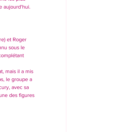
 aujourd'hui.
re) et Roger 
nnu sous le 
complétant 
, mais il a mis 
s, le groupe a 
cury, avec sa 
une des figures 