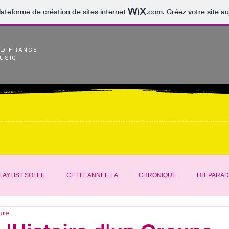
lateforme de création de sites internet
.com
. Créez votre site au
LD FRANCE
USIC
LAYLIST SOLEIL
CETTE ANNEE LA
CHRONIQUE
HIT PARA
ure
NOUS