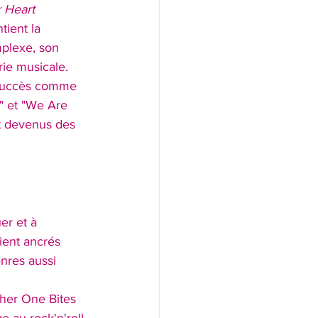
 Heart 
tient la 
plexe, son 
rie musicale.
 succès comme 
" et "We Are 
t devenus des 
er et à 
ient ancrés 
nres aussi 
ther One Bites 