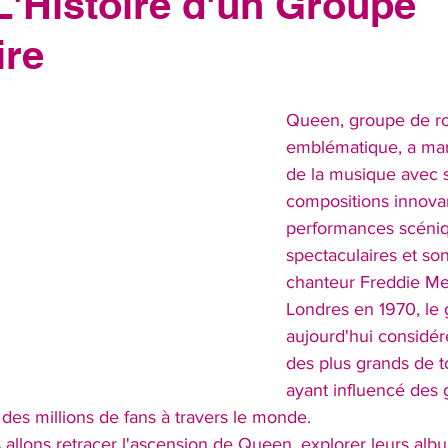
L'Histoire d'un Groupe
ire
Queen, groupe de ro
emblématique, a marq
de la musique avec 
compositions innovan
performances scéni
spectaculaires et so
chanteur Freddie Me
Londres en 1970, le 
aujourd'hui considé
des plus grands de t
ayant influencé des 
des millions de fans à travers le monde.
s allons retracer l'ascension de Queen, explorer leurs albu