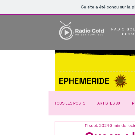
Ce site a été conçu sur la p
RADIO GO
80SM
EPHEMERIDE
TOUS LES POSTS
ARTISTES 80
P
11 sept. 2024
3 min de lect
SELECTION VIDEO
AUTOUR DE 