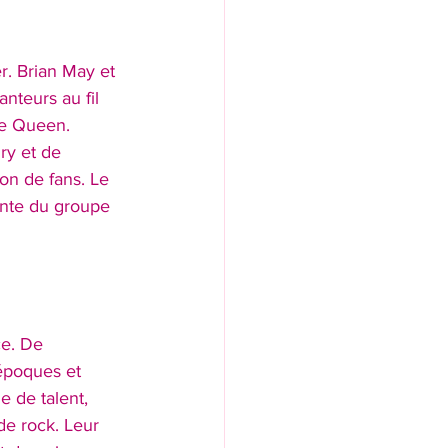
r. Brian May et 
nteurs au fil 
re Queen.
ry et de 
on de fans. Le 
rante du groupe 
e. De 
époques et 
 de talent, 
de rock. Leur 